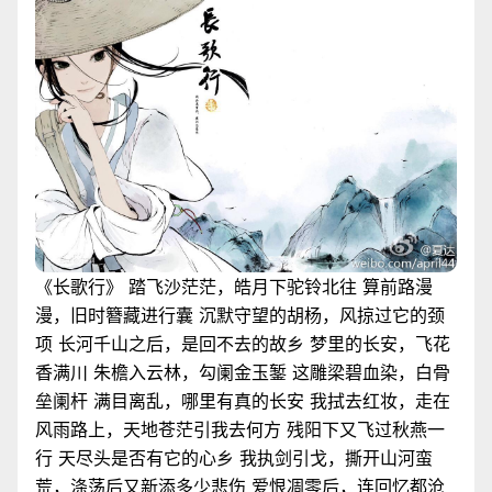
《长歌行》 踏飞沙茫茫，皓月下驼铃北往 算前路漫
漫，旧时簪藏进行囊 沉默守望的胡杨，风掠过它的颈
项 长河千山之后，是回不去的故乡 梦里的长安，飞花
香满川 朱檐入云林，勾阑金玉錾 这雕梁碧血染，白骨
垒阑杆 满目离乱，哪里有真的长安 我拭去红妆，走在
风雨路上，天地苍茫引我去何方 残阳下又飞过秋燕一
行 天尽头是否有它的心乡 我执剑引戈，撕开山河蛮
荒，涤荡后又新添多少悲伤 爱恨凋零后，连回忆都沧