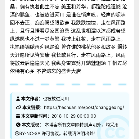
桑，偏有执着此生不忘 美玉和芳华，都蹉跎成遗憾 沧
溟的鹏鱼，也被放进河川 是谁在悄声叹，轻声的呢喃
回不去还，痴痴盼望眼欲穿 我跌跌撞撞，走在风雨路
上，且行且悟看尽家国沧桑 这乱世相濡以沐都成奢望
纵遂愿也不过一梦黄粱 我披上红妆，走在风雨路上，
执笔绘锦绣再迎风踏浪 曾许谁的桃花他乡和故乡 辗转
天涯愿所见皆安康 我长歌且行，走在风雨路上，风雨
将散云后隐隐天光 我纵身雷霆劈开魑魅魍魉 千帆过尽
依稀有心乡 不曾遗忘的盛世大唐
本文作者：
也被放进河川
本文链接：
https://hechuan.me/post/changgexing/
本文更新时间：
2018-10-29 00:00:00
本文版权：
本博客所有文章除特别声明外，均采用
BY-NC-SA
许可协议。转载请注明出处！