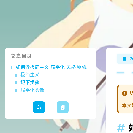
文章目录
2
如何做极简主义 扁平化 风格 壁纸
极简主义
记下步骤
扁平化头像
本文
