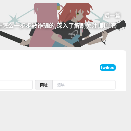
后一篇
是怎么一步步被诈骗的,深入了解刷关注,刷单套
twikoo
网址
0/500
预览
发送