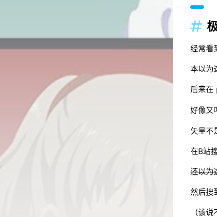
极

经常看
本以为
后来在 
好像又
矢量不
在B站
还以为
然后搜
（该说