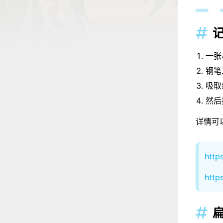
记

一张
钢笔
吸取
然后
详情可
http
http
扁
