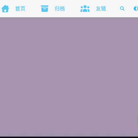



首页
归档
友链