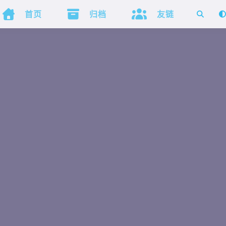



首页
归档
友链