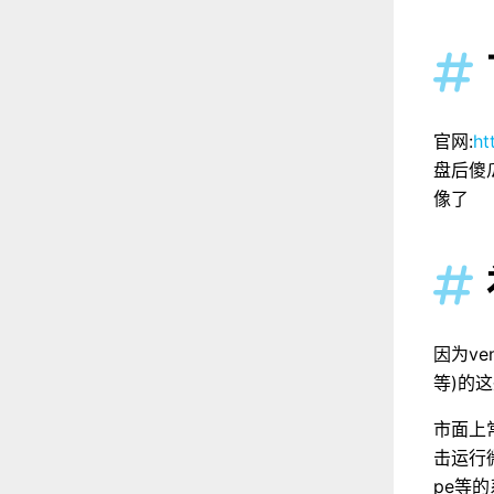

官网:
ht
盘后傻
像了

因为ve
等)的
市面上常
击运行微
pe等的