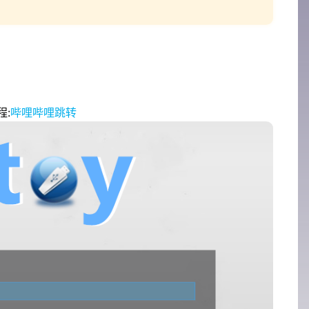
程:
哔哩哔哩跳转