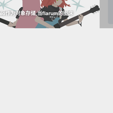
nio作为对象存储,当flarum的图床
昵称
邮箱