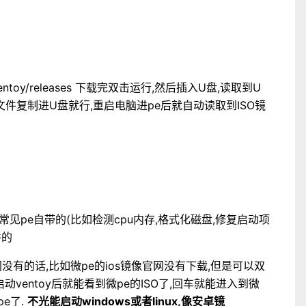
oy/Ventoy/releases 下载完双击运行,然后插入U盘,读取到U
文件复制进U盘就行,重启电脑进pe后就自动读取到ISO镜
桃等常见pe自带的(比如检测cpu内存,格式化磁盘,修复启动项
件的
网没有的话,比如微pe的ios镜像官网没有下载,但是可以双
,启动ventoy后就能看到微pe的ISO了,回车就能进入到微
pe了.
不光能启动windows或者linux,像安卓镜