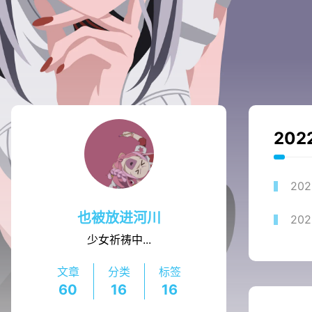
202
202
也被放进河川
202
少女祈祷中...
文章
分类
标签
60
16
16