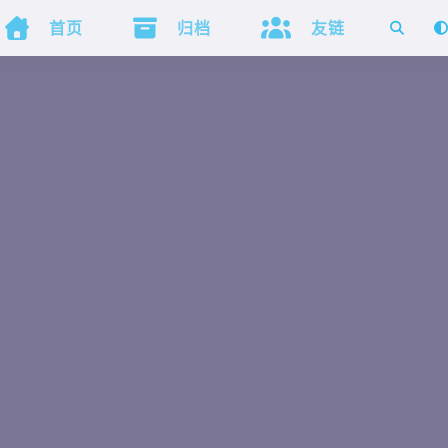



首页
归档
友链