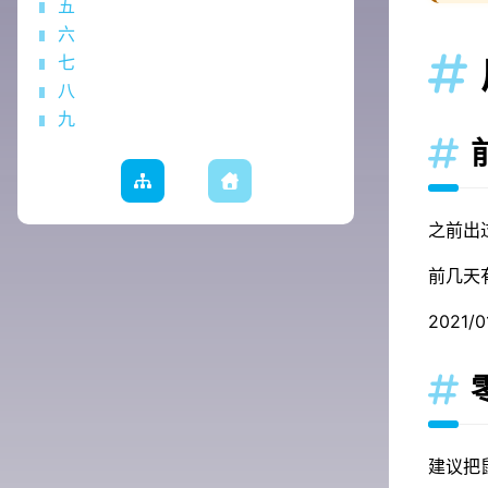
五
六
七

八
九

之前出过
前几天
2021/

建议把