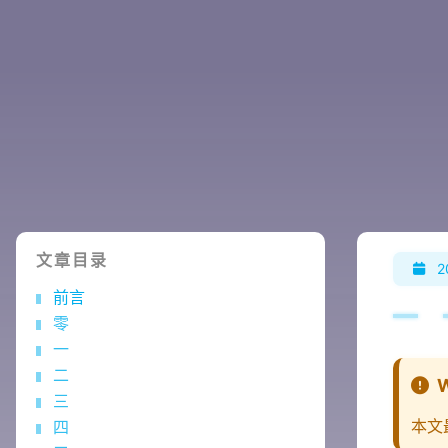
文章目录
2
前言
零
一
二
三
本文
四